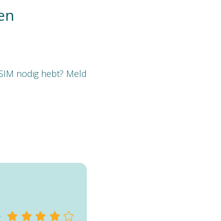
en
o SIM nodig hebt? Meld
r