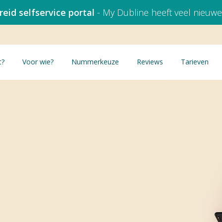
eid selfservice portal
- My Dubline heeft veel nieuwe
t?
Voor wie?
Nummerkeuze
Reviews
Tarieven