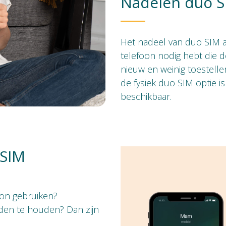
Nadelen duo S
Het nadeel van duo SIM al
telefoon nodig hebt die de
nieuw en weinig toestell
de fysiek duo SIM optie i
beschikbaar.
 SIM
Videospeler
oon gebruiken?
iden te houden? Dan zijn