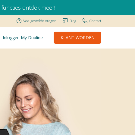
 functies
ontdek meer!
Veelgestelde vragen
Blog
Contact
Inloggen My Dubline
KLANT WORDEN