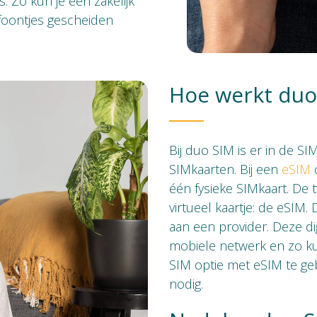
 Zo kun je een zakelijk
foontjes gescheiden
Hoe werkt duo
Bij duo SIM is er in de SI
SIMkaarten. Bij een
eSIM
o
één fysieke SIMkaart. De t
virtueel kaartje: de eSIM. 
aan een provider. Deze di
mobiele netwerk en zo k
SIM optie met eSIM te geb
nodig.