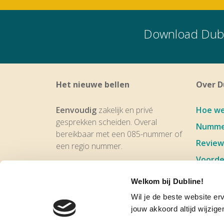
Download Dubl
Het nieuwe bellen
Over D
Eenvoudig
zakelijk en privé
Hoe we
gesprekken scheiden. Overal
Numme
bereikbaar met een 085-nummer of
Review
een regio nummer.
Voorde
2de nummer
op je eigen mobiel
Aanme
Al bereikbaar vanaf
€ 4,95
excl.
Welkom bij Dubline!
btw per maand
Tariev
Wil je de beste website er
Bellen/appen/voicemail met
2 numm
jouw akkoord altijd wijzige
zakelijk nummer