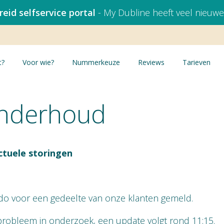
eid selfservice portal
- My Dubline heeft veel nieuwe
t?
Voor wie?
Nummerkeuze
Reviews
Tarieven
onderhoud
ctuele storingen
ido voor een gedeelte van onze klanten gemeld.
 probleem in onderzoek, een update volgt rond 11:15.