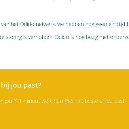
el van het Odido netwerk, we hebben nog geen eindtijd 
 storing is verholpen. Odido is nog bezig met onderz
bij jou past?
 jou in 1 minuut welk nummer het beste bij jou past.