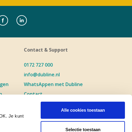
Contact & Support
0172 727 000
info@dubline.nl
agen
WhatsAppen met Dubline
n
Contact
n
Storingen en onderhoud
Alle cookies toestaan
n
Blogs
 OK. Je kunt
n
WhatsApp Business
Selectie toestaan