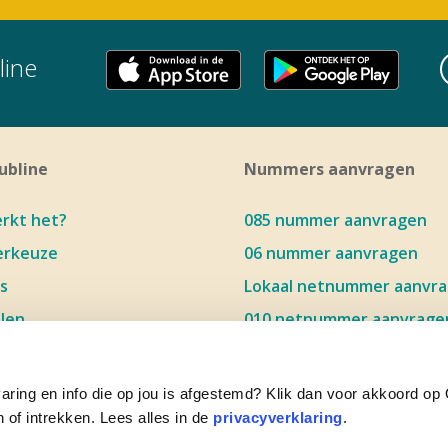
ine
ubline
Nummers aanvragen
rkt het?
085 nummer aanvragen
rkeuze
06 nummer aanvragen
s
Lokaal netnummer aanvr
len
010 netnummer aanvrage
lden
020 netnummer aanvrage
en
030 netnummer aanvrage
varing en info die op jou is afgestemd? Klik dan voor akkoord op
ers op 1 telefoon
040 netnummer aanvrage
n of intrekken. Lees alles in de
privacyverklaring
.