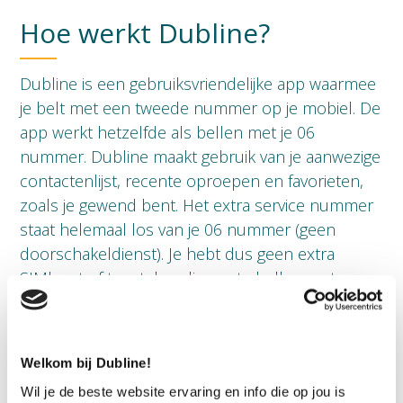
Hoe werkt Dubline?
Dubline is een gebruiksvriendelijke app waarmee
je belt met een tweede nummer op je mobiel. De
app werkt hetzelfde als bellen met je 06
nummer. Dubline maakt gebruik van je aanwezige
contactenlijst, recente oproepen en favorieten,
zoals je gewend bent. Het extra service nummer
staat helemaal los van je 06 nummer (geen
doorschakeldienst). Je hebt dus geen extra
SIMkaart of toestel nodig om te bellen met een
service nummer. Bellen gaat via het internet.
De app bevat handige tools om privé en zakelijk
Welkom bij Dubline!
makkelijk gescheiden te houden. Zet bijvoorbeeld
de app op
niet storen
, als je geen zakelijke
Wil je de beste website ervaring en info die op jou is