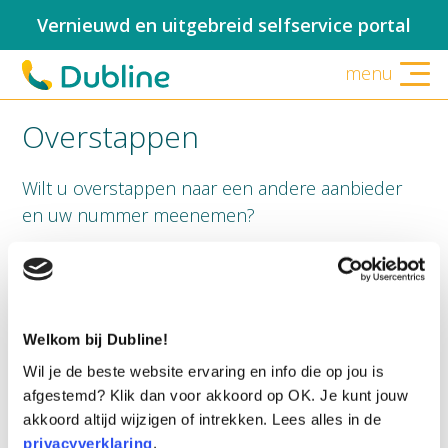
Vernieuwd en uitgebreid selfservice portal
menu
Overstappen
Wilt u overstappen naar een andere aanbieder
en uw nummer meenemen?
Zodra u bij uw nieuwe aanbieder een
abonnement afsluit zal uw nieuwe aanbieder een
aanvraag doen bij Dubline om het nummer over
te nemen. De aanvraag het nummer over te
Welkom bij Dubline!
nemen zien wij als een opzegging en als er geen
Wil je de beste website ervaring en info die op jou is
openstaande facturen zijn zal Dubline binnen
afgestemd? Klik dan voor akkoord op OK. Je kunt jouw
enkele dagen hiervoor akkoord geven.
akkoord altijd wijzigen of intrekken. Lees alles in de
privacyverklaring
.