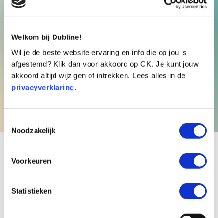
ondernemers aan meer omzet door betere
bereikbaarheid.
Welkom bij Dubline!
Wij zijn altijd op zoek naar de beste mensen
Wil je de beste website ervaring en info die op jou is
afgestemd? Klik dan voor akkoord op OK. Je kunt jouw
in diverse disciplines die het leuk vinden om
akkoord altijd wijzigen of intrekken. Lees alles in de
onze klanten te helpen. Ons kantoor staat
privacyverklaring
.
momenteel in Alphen aan de Rijn.
Toestemmingsselectie
Noodzakelijk
Vacatures
Voorkeuren
Er zijn momenteel helaas
geen
vacatures
Statistieken
beschikbaar. Houd deze website in de gaten
voor nieuwe vacatures.