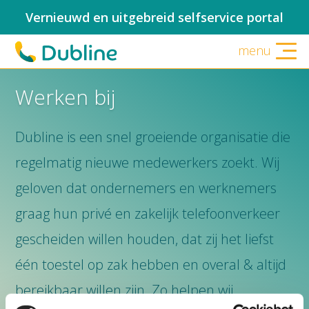
Vernieuwd en uitgebreid selfservice portal
menu
Werken bij
Dubline is een snel groeiende organisatie die
regelmatig nieuwe medewerkers zoekt. Wij
geloven dat ondernemers en werknemers
graag hun privé en zakelijk telefoonverkeer
gescheiden willen houden, dat zij het liefst
één toestel op zak hebben en overal & altijd
bereikbaar willen zijn. Zo helpen wij