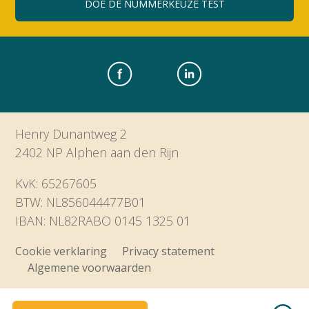
DOE DE NUMMERKEUZE TEST
Henry Dunantweg 2
2402 NP Alphen aan den Rijn
KvK: 65267605
BTW: NL856044477B01
IBAN: NL82RABO 0145 1325 01
Cookie verklaring
Privacy statement
Algemene voorwaarden