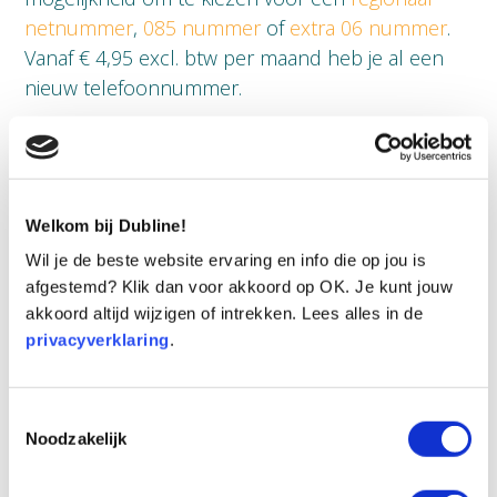
netnummer
,
085 nummer
of
extra 06 nummer
.
Vanaf € 4,95 excl. btw per maand heb je al een
nieuw telefoonnummer.
De perfecte oplossing als je zakelijk en privé
gescheiden wilt houden, geen doorschakel
kosten meer wilt hebben en je extra nieuw
telefoonnummer wilt delen met collega’s!
Welkom bij Dubline!
Wil je de beste website ervaring en info die op jou is
Je eigen nieuwe telefoonnummer aanvragen? Dit
afgestemd? Klik dan voor akkoord op OK. Je kunt jouw
doe je al binnen drie minuten, gemakkelijk en
akkoord altijd wijzigen of intrekken. Lees alles in de
snel via de app zelf of onze website!
privacyverklaring
.
NIEUW TELEFOONNUMMER AANVRAGEN
Toestemmingsselectie
Noodzakelijk