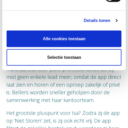
Het Resultaat: Optimale
Details tonen
bereikbaarheid én 100%
Alle cookies toestaan
privacy?
Selectie toestaan
Sinds Isa gebruikmaakt van Dubline, straalt haar
makelaarskantoor pure professionaliteit uit. Zij
mist geen enkele lead meer, omdat de app direct
laat zien en horen of een oproep zakelijk of privé
is. Bellers worden sneller geholpen door de
samenwerking met haar kantoorteam.
Het grootste pluspunt voor Isa? Zodra zij de app
op ‘Niet Storen’ zet, is zij ook echt vrij. De app