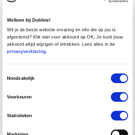
Onderbreking in inkomende oproepen
23 mei
– Afgerond 23 mei 22:59
We werken aan de connectie tussen ons en
Welkom bij Dubline!
enkele andere telecomaanbieders. Hierdoor is
Wil je de beste website ervaring en info die op jou is
het mogelijk dat tussen 22:00 en 23:00 enkele
afgestemd? Klik dan voor akkoord op OK. Je kunt jouw
minuten geen nieuwe oproepen geplaatst
akkoord altijd wijzigen of intrekken. Lees alles in de
privacyverklaring
.
kunnen worden vanaf de betreffende netwerken.
De verstoring duurt maximaal enkele minuten,
daarna wordt het verkeer automatisch weer
Toestemmingsselectie
hervat.
Noodzakelijk
Impact: ongeveer 1/4 van het inkomende
belverkeer tussen 22:00 en 23:00 kan dit
Voorkeuren
probleem ervaren.
Afgerond onderhoud
Statistieken
Server onderhoud bloksgewijs
13 mei t/m 25
Marketing