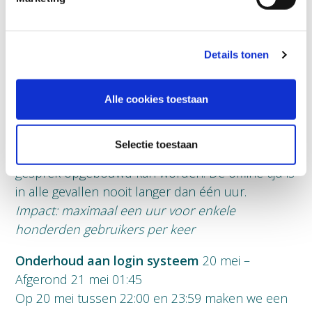
mei – Afgerond 22 mei 01:59
We upgraden stap voor stap onze software om
een betere kwaliteit dienstverlening te kunnen
Details tonen
leveren. In de nachten van 13 mei t/m 25 mei
zullen we steeds enkele honderden accounts
van de nieuwste software voorzien. Dit gaat in
Alle cookies toestaan
willekeurige blokken. Het kan daardoor zijn dat je
tussen 22:00 en 02:00 in één van deze nachten
Selectie toestaan
wegvallende gesprekken ervaart of er geen
gesprek opgebouwd kan worden. De offline tijd is
in alle gevallen nooit langer dan één uur.
Impact: maximaal een uur voor enkele
honderden gebruikers per keer
Onderhoud aan login systeem
20 mei –
Afgerond 21 mei 01:45
Op 20 mei tussen 22:00 en 23:59 maken we een