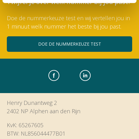
Twijfel je over welk nummer bij jou past?
Doe de nummerkeuze test en wij vertellen jou in
1 minuut welk nummer het beste bij jou past.
DOE DE NUMMERKEUZE TEST
Henry Dunantweg 2
2402 NP Alphen aan den Rijn
KvK: 65267605
BTW: NL856044477B01