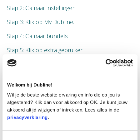
Stap 2: Ga naar instellingen
Stap 3: Klik op My Dubline.
Stap 4: Ga naar bundels
Stap 5: Klik op extra gebruiker
Stap 6: Voer de gegevens van de nieuwe
gebruiker in en klik op aanvragen.
Welkom bij Dubline!
Stap 7: De nieuwe gebruiker ontvangt een e-mail
als het account klaar is voor gebruik.
Wil je de beste website ervaring en info die op jou is
afgestemd? Klik dan voor akkoord op OK. Je kunt jouw
akkoord altijd wijzigen of intrekken. Lees alles in de
privacyverklaring
.
Bekijk ook deze video waarin we laten zien hoe je
een extra gebruiker toevoegt.
Toestemmingsselectie