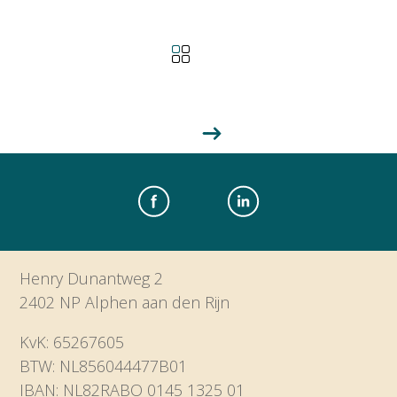
Henry Dunantweg 2
2402 NP Alphen aan den Rijn
KvK: 65267605
BTW: NL856044477B01
IBAN: NL82RABO 0145 1325 01