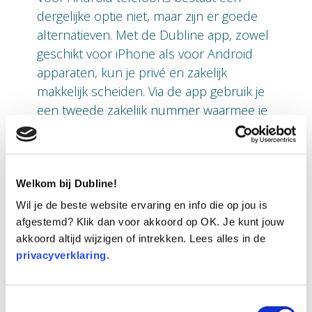
dergelijke optie niet, maar zijn er goede
alternatieven. Met de Dubline app, zowel
geschikt voor iPhone als voor Android
apparaten, kun je privé en zakelijk
makkelijk scheiden. Via de app gebruik je
een tweede zakelijk nummer waarmee je
kunt bellen, maar ook zakelijk
WhatsAppen. De app is ook eenvoudig uit
te schakelen als je zakelijk niet bereikbaar
Welkom bij Dubline!
wil zijn.
Wil je de beste website ervaring en info die op jou is
Voordelen Dubline
afgestemd? Klik dan voor akkoord op OK. Je kunt jouw
akkoord altijd wijzigen of intrekken. Lees alles in de
Het voordeel van Dubline is dat je
privacyverklaring
.
daadwerkelijk een tweede
telefoonnummer krijgt die je zakelijk kunt
Toestemmingsselectie
gebruiken. Met de nieuwe Apple update