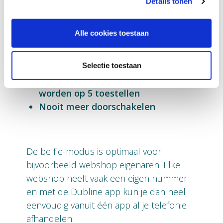
Dubline heeft de volgende
Details tonen
voordelen:
Alle cookies toestaan
Tot 5 nummers op je mobiel
Geen kosten voor inkomende
oproepen
Selectie toestaan
Per account kan de app gebruikt
worden op 5 toestellen
Nooit meer doorschakelen
De belfie-modus is optimaal voor
bijvoorbeeld webshop eigenaren. Elke
webshop heeft vaak een eigen nummer
en met de Dubline app kun je dan heel
eenvoudig vanuit één app al je telefonie
afhandelen.