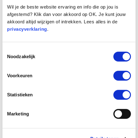
wisselen in de app Dit doe je voordat je
Wil je de beste website ervaring en info die op jou is
iemand gaat bellen in het toetsenbord als
afgestemd? Klik dan voor akkoord op OK. Je kunt jouw
je het nummer intypt, of als je via
akkoord altijd wijzigen of intrekken. Lees alles in de
contacten de persoon kiest die je wil
privacyverklaring
.
bellen.
Toestemmingsselectie
Noodzakelijk
Voorkeuren
Statistieken
Marketing