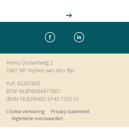
Henry Dunantweg 2
2402 NP Alphen aan den Rijn
KvK: 65267605
BTW: NL856044477B01
IBAN: NL82RABO 0145 1325 01
Cookie verklaring
Privacy statement
Algemene voorwaarden