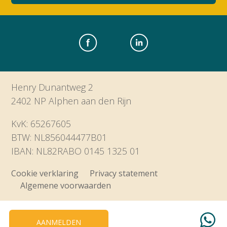
Henry Dunantweg 2
2402 NP Alphen aan den Rijn
KvK: 65267605
BTW: NL856044477B01
IBAN: NL82RABO 0145 1325 01
Cookie verklaring
Privacy statement
Algemene voorwaarden
AANMELDEN