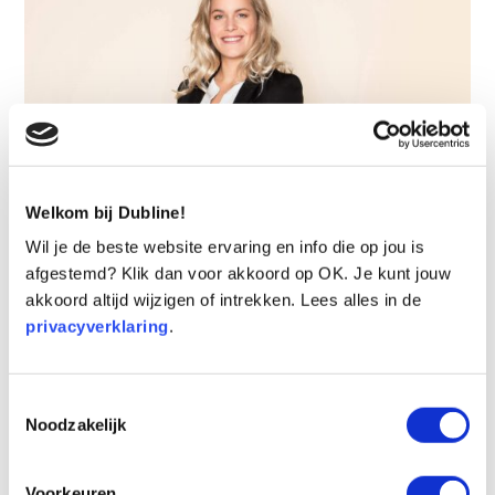
Welkom bij Dubline!
Wil je de beste website ervaring en info die op jou is
afgestemd? Klik dan voor akkoord op OK. Je kunt jouw
akkoord altijd wijzigen of intrekken. Lees alles in de
privacyverklaring
.
Hoe werkt Dubline voor de
Toestemmingsselectie
Noodzakelijk
zorg?
Voorkeuren