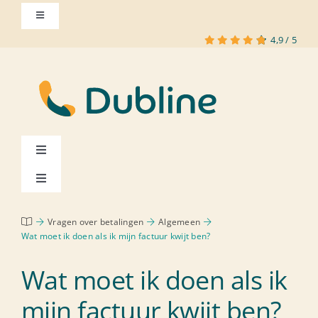
Skip
Toggle
to
Navigation
4,9
/
5
content
Toggle
Navigation
Toggle
Hoe werkt het?
Navigation
Inloggen
Vragen over betalingen
Algemeen
Kies je nummer
Wat moet ik doen als ik mijn factuur kwijt ben?
Klant worden
Wat moet ik doen als ik
Tarieven
mijn factuur kwijt ben?