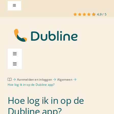
Skip
Toggle
to
Navigation
4,9
/
5
content
Toggle
Navigation
Toggle
Hoe werkt het?
Navigation
Inloggen
Aanmelden en inloggen
Algemeen
Kies je nummer
Hoe log ik in op de Dubline app?
Klant worden
Hoe log ik in op de
Tarieven
Dubline app?